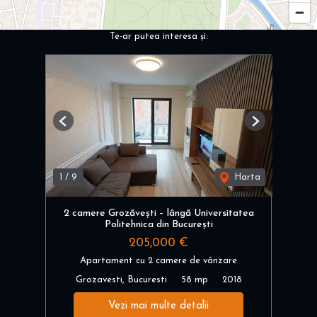
Te-ar putea interesa și:
Previous
Next
1
/
9
Harta
2 camere Grozăvești – lângă Universitatea
Politehnica din București
205,000 €
Apartament cu 2 camere de vânzare
Grozavesti, Bucuresti
58 mp
2018
Vezi mai multe detalii