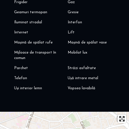
Frigider
Gaz
Geamuri termopan
Gresie
Iluminat stradal
Interfon
Internet
Lift
Mașină de spălat rufe
Mașină de spălat vase
Mijloace de transport în
Mobilat lux
comun
Parchet
Străzi asfaltate
Telefon
Ușă intrare metal
Uși interior lemn
Vopsea lavabilă