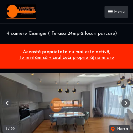
Meniu
4 camere Cismigiu ( Terasa 24mp-2 locuri parcare)
Această proprietate nu mai este activă,
te invităm să vizualizezi proprietăți similare
Previous
Nex
1
/
22
Harta