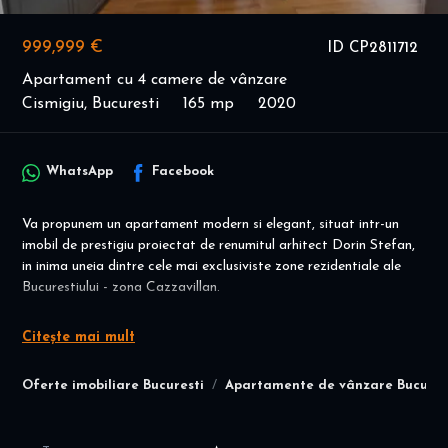
999,999 €
ID CP2811712
Apartament cu 4 camere de vânzare
Cismigiu, Bucuresti
165 mp
2020
WhatsApp
Facebook
Va propunem un apartament modern si elegant, situat intr-un
imobil de prestigiu proiectat de renumitul arhitect Dorin Stefan,
in inima uneia dintre cele mai exclusiviste zone rezidentiale ale
Bucurestiului - zona Cazzavillan.
Proprietatea se remarca prin:
Citește mai mult
Suprafete vitrate generoase, cu rame din aluminiu si geamuri
tripan, ce asigura lumina naturala abundenta si o izolare termica
Oferte imobiliare Bucuresti
Apartamente de vânzare Bucures
superioara
Living spatios cu bucatarie open-space, complet mobilata si
utilata