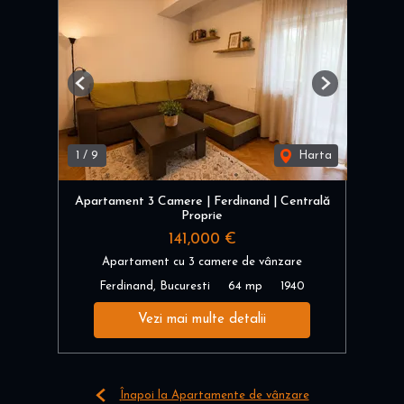
Previous
Next
1
/
9
Harta
Apartament 3 Camere | Ferdinand | Centrală
Proprie
141,000 €
Apartament cu 3 camere de vânzare
Ferdinand, Bucuresti
64 mp
1940
Vezi mai multe detalii
Înapoi la Apartamente de vânzare