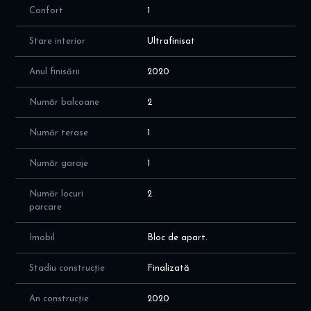
Confort
1
Acest apartament este ideal pentru familii care cauta
rafinament, liniste, spatiu si o locatie centrala cu valoare
arhitecturala deosebita.
Stare interior
Ultrafinisat
Pentru detalii suplimentare sau programarea unei vizionari, va
Anul finisării
2020
stam cu placere la dispozitie.
Număr balcoane
2
Număr terase
1
Număr garaje
1
Număr locuri
2
parcare
Imobil
Bloc de apart.
Stadiu construcție
Finalizată
An construcție
2020