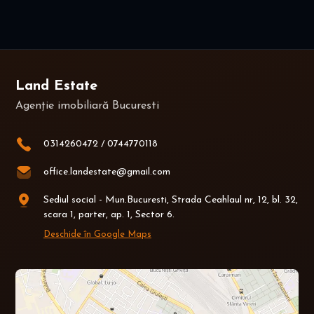
Land Estate
Agenție imobiliară Bucuresti
0314260472
/
0744770118
office.landestate@gmail.com
Sediul social - Mun.Bucuresti, Strada Ceahlaul nr, 12, bl. 32,
scara 1, parter, ap. 1, Sector 6.
Deschide în Google Maps