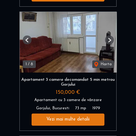
Previous
Next
1
/
8
Harta
Apartament 3 camere decomandat 5 min metrou
Gorjului
150,000 €
Apartament cu 3 camere de vânzare
Gorjului, Bucuresti
73 mp
1979
Vezi mai multe detalii