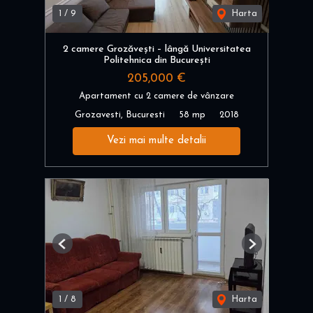
1
/
9
Harta
2 camere Grozăvești – lângă Universitatea
Politehnica din București
205,000 €
Apartament cu 2 camere de vânzare
Grozavesti, Bucuresti
58 mp
2018
Vezi mai multe detalii
Previous
Next
1
/
8
Harta