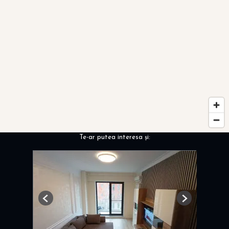
Te-ar putea interesa și:
Previous
Next