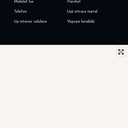
Mobilat lux
Parchet
Telefon
Ușă intrare metal
Uși interior celulare
Vopsea lavabilă