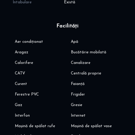
Intabulare
Există
Facilități
Aer condiționat
Apă
Aragaz
Bucătărie mobilată
Calorifere
Canalizare
CATV
Centrală proprie
Curent
Faianță
Ferestre PVC
Frigider
Gaz
Gresie
Interfon
Internet
Mașină de spălat rufe
Mașină de spălat vase