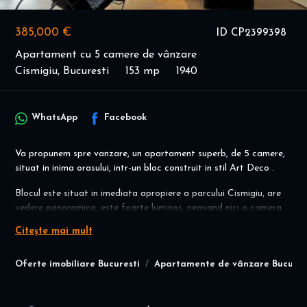
385,000 €
ID CP2399398
Apartament cu 5 camere de vânzare
Cismigiu, Bucuresti
153 mp
1940
WhatsApp
Facebook
Va propunem spre vanzare, un apartament superb, de 5 camere,
situat in inima orasului, intr-un bloc construit in stil Art Deco .
Blocul este situat in imediata apropiere a parcului Cismigiu, are
vedere panoramica, este foarte luminos, neavand nici o camera
orientata spre nord.
Citește mai mult
Clădire istorică, doua balcoane, lift, living orientat spre sud,
parchet masiv de stejar (nou), ferestre de înaltă calitate (nou),
Oferte imobiliare Bucuresti
Apartamente de vânzare Bucures
cablu fibră optică, incalzire pe gaz.
RENovare completa acum 5 ani, instalatii electrice, sanitare, etc