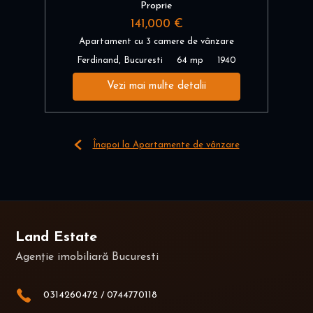
Proprie
141,000 €
Apartament cu 3 camere de vânzare
Ferdinand, Bucuresti
64 mp
1940
Vezi mai multe detalii
Înapoi la Apartamente de vânzare
Land Estate
Agenție imobiliară Bucuresti
0314260472
/
0744770118